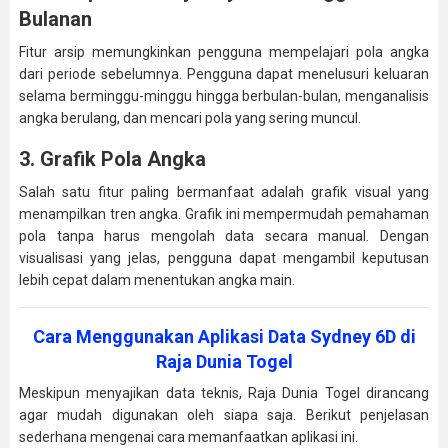
Bulanan
Fitur arsip memungkinkan pengguna mempelajari pola angka
dari periode sebelumnya. Pengguna dapat menelusuri keluaran
selama berminggu-minggu hingga berbulan-bulan, menganalisis
angka berulang, dan mencari pola yang sering muncul.
3. Grafik Pola Angka
Salah satu fitur paling bermanfaat adalah grafik visual yang
menampilkan tren angka. Grafik ini mempermudah pemahaman
pola tanpa harus mengolah data secara manual. Dengan
visualisasi yang jelas, pengguna dapat mengambil keputusan
lebih cepat dalam menentukan angka main.
Cara Menggunakan Aplikasi Data Sydney 6D di
Raja Dunia Togel
Meskipun menyajikan data teknis, Raja Dunia Togel dirancang
agar mudah digunakan oleh siapa saja. Berikut penjelasan
sederhana mengenai cara memanfaatkan aplikasi ini.