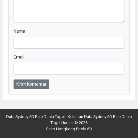
Nama
Email
Kirim Komentar
Data Sydney 6D Raja Dunia Togel - Keluaran Data Sydney 6D Raja Dunia
Togel Harian © 2026
Paito Hongkong Pools 6D