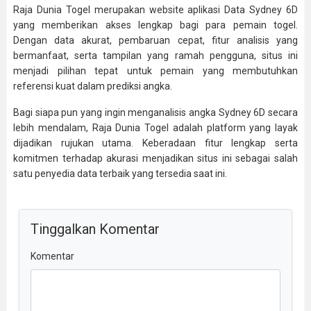
Raja Dunia Togel merupakan website aplikasi Data Sydney 6D
yang memberikan akses lengkap bagi para pemain togel.
Dengan data akurat, pembaruan cepat, fitur analisis yang
bermanfaat, serta tampilan yang ramah pengguna, situs ini
menjadi pilihan tepat untuk pemain yang membutuhkan
referensi kuat dalam prediksi angka.
Bagi siapa pun yang ingin menganalisis angka Sydney 6D secara
lebih mendalam, Raja Dunia Togel adalah platform yang layak
dijadikan rujukan utama. Keberadaan fitur lengkap serta
komitmen terhadap akurasi menjadikan situs ini sebagai salah
satu penyedia data terbaik yang tersedia saat ini.
Tinggalkan Komentar
Komentar