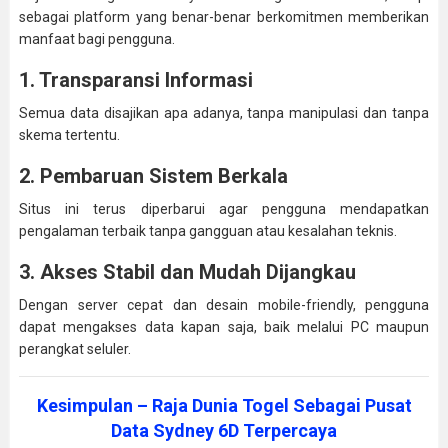
sebagai platform yang benar-benar berkomitmen memberikan
manfaat bagi pengguna.
1. Transparansi Informasi
Semua data disajikan apa adanya, tanpa manipulasi dan tanpa
skema tertentu.
2. Pembaruan Sistem Berkala
Situs ini terus diperbarui agar pengguna mendapatkan
pengalaman terbaik tanpa gangguan atau kesalahan teknis.
3. Akses Stabil dan Mudah Dijangkau
Dengan server cepat dan desain mobile-friendly, pengguna
dapat mengakses data kapan saja, baik melalui PC maupun
perangkat seluler.
Kesimpulan – Raja Dunia Togel Sebagai Pusat
Data Sydney 6D Terpercaya