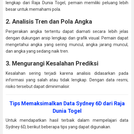
lengkap dari Raja Dunia Togel, pemain memiliki peluang lebih
besar untuk memahami pola.
2. Analisis Tren dan Pola Angka
Pergerakan angka tertentu dapat diamati secara lebih jelas
dengan dukungan arsip lengkap dan grafik visual. Pemain dapat
mengetahui angka yang sering muncul, angka jarang muncul,
dan angka yang sedang naik tren.
3. Mengurangi Kesalahan Prediksi
Kesalahan sering terjadi karena analisis didasarkan pada
informasi yang salah atau tidak lengkap. Dengan data resmi,
risiko tersebut dapat diminimalisir.
Tips Memaksimalkan Data Sydney 6D dari Raja
Dunia Togel
Untuk mendapatkan hasil terbaik dalam mempelajari data
Sydney 6D, berikut beberapa tips yang dapat digunakan.